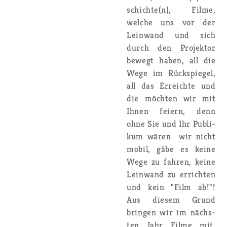
schich­te(n), Filme,
wel­che uns vor der
Lein­wand und sich
durch den Pro­jek­tor
be­wegt haben, all die
Wege im Rück­spie­gel,
all das Er­reich­te und
die möch­ten wir mit
Ihnen fei­ern, denn
ohne Sie und Ihr Pu­bli­
kum wären wir nicht
mobil, gäbe es keine
Wege zu fah­ren, keine
Lein­wand zu er­rich­ten
und kein "Film ab!"!
Aus die­sem Grund
brin­gen wir im nächs­
ten Jahr Filme mit,