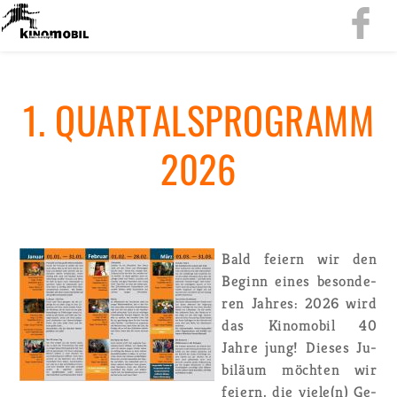
1. QUAR­TALS­PRO­GRAMM
2026
Bald fei­ern wir den
Be­ginn eines be­son­de­
ren Jah­res: 2026 wird
das Ki­no­mo­bil 40
Jahre jung! Die­ses Ju­
bi­lä­um möch­ten wir
fei­ern, die viele(n) Ge­