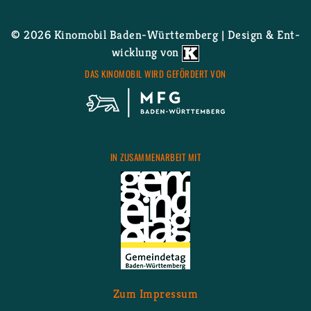
© 2026 Ki­no­mo­bil Ba­den-Würt­tem­berg | De­sign & Ent­
wick­lung von
DAS KI­NO­MO­BIL WIRD GE­FÖR­DERT VON
IN ZU­SAM­MEN­AR­BEIT MIT
Zum Im­pres­sum