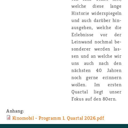
wel­che diese lange
His­to­rie wi­der­spie­geln
und auch dar­über hin­
aus­ge­hen, wel­che die
Er­leb­nis­se vor der
Lein­wand noch­mal be­
son­de­rer wer­den las­
sen und an wel­che wir
uns auch nach den
nächs­ten 40 Jah­ren
noch gerne er­in­nern
wol­len. Im ers­ten
Quar­tal liegt unser
Fokus auf den 80ern.
An­hang:
Ki­no­mo­bil - Pro­gramm 1. Quar­tal 2026.​pdf