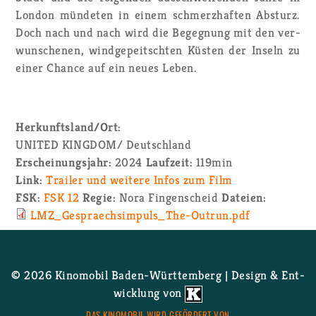
Lon­don mün­de­ten in einem schmerz­haf­ten Ab­sturz.
Doch nach und nach wird die Be­geg­nung mit den ver­
wun­sche­nen, wind­ge­peitsch­ten Küs­ten der In­seln zu
einer Chan­ce auf ein neues Leben.
Her­kunfts­land/Ort:
UNITED KING­DOM/ Deutsch­land
Er­schei­nungs­jahr:
2024
Lauf­zeit:
119­min
Link:
Trai­ler und wei­te­re Infos zum Film
FSK:
FSK 12
Regie:
Nora Fin­gen­scheid
Da­tei­en:
LM­Z_­Ge­spra­ech­s­im­pul­s_­The-Ou­trun.pdf
© 2026 Ki­no­mo­bil Ba­den-Würt­tem­berg | De­sign & Ent­
wick­lung von
DAS KI­NO­MO­BIL WIRD GE­FÖR­DERT VON