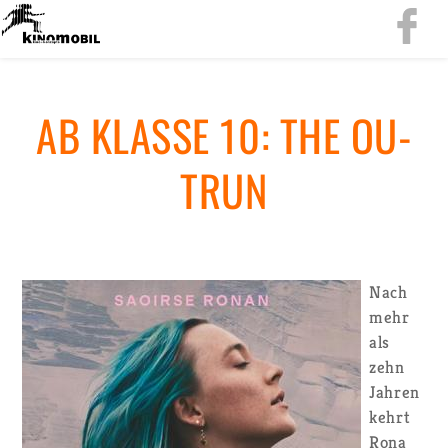
AB KLAS­SE 10: THE OU­
TRUN
Nach
mehr
als
zehn
Jah­ren
kehrt
Rona