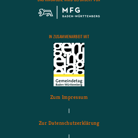
IN ZU­SAM­MEN­AR­BEIT MIT
Zum Im­pres­sum
|
Zur Da­ten­schutz­er­klä­rung
|