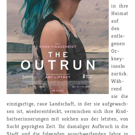
in ihre
Hei­mat
auf
den
ent­le­
ge­nen
Or­
kney­
in­seln
zu­rück.
Wäh­
rend
sie die
ein­zig­ar­ti­ge, raue Land­schaft, in der sie auf­ge­wach­
sen ist, wie­der­ent­deckt, ver­mi­schen sich ihre Kind­
heits­er­in­ne­run­gen mit sol­chen aus der letz­ten, von
Sucht ge­präg­ten Zeit. Ihr da­ma­li­ger Auf­bruch in die
Stadt und die fol­gen­den aus­schwei­fen­den Jahre in