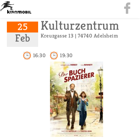
Kul­tur­zen­trum
25
Feb
Kreuz­gas­se 13 | 74740 Adels­heim
16:30
19:30