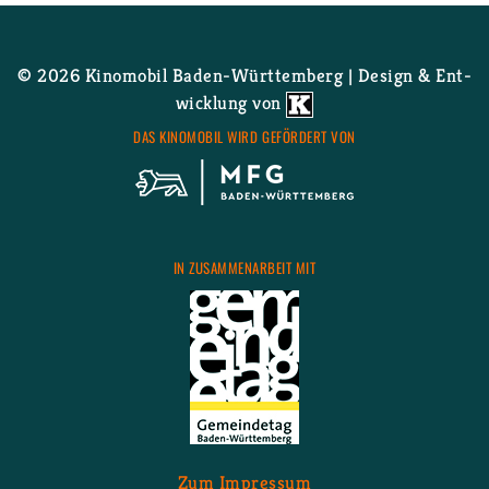
Wei­ter­le­sen
über Der
Buch­spa­zie­rer
© 2026 Ki­no­mo­bil Ba­den-Würt­tem­berg | De­sign & Ent­
wick­lung von
DAS KI­NO­MO­BIL WIRD GE­FÖR­DERT VON
IN ZU­SAM­MEN­AR­BEIT MIT
Zum Im­pres­sum