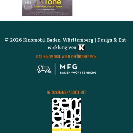
Wei­ter­le­sen
über Die lei­sen und die gro­ßen
Töne
© 2026 Ki­no­mo­bil Ba­den-Würt­tem­berg | De­sign & Ent­
wick­lung von
DAS KI­NO­MO­BIL WIRD GE­FÖR­DERT VON
IN ZU­SAM­MEN­AR­BEIT MIT