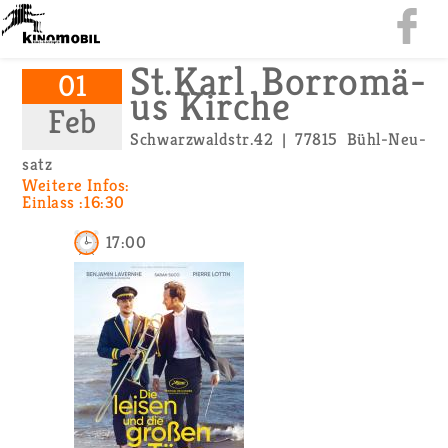
St.​Karl Bor­ro­mä­
01
us Kir­che
Feb
Schwarz­wald­str.42 | 77815 Bühl-Neu­
satz
Wei­te­re Infos:
Ein­lass :16:30
17:00