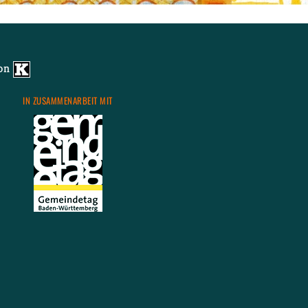
von
IN ZU­SAM­MEN­AR­BEIT MIT