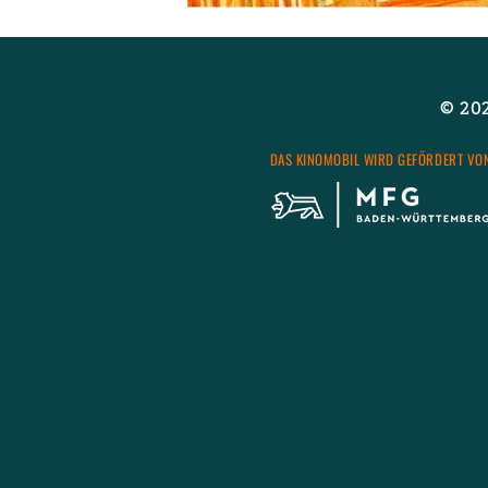
© 2026
DAS KI­NO­MO­BIL WIRD GE­FÖR­DERT VO