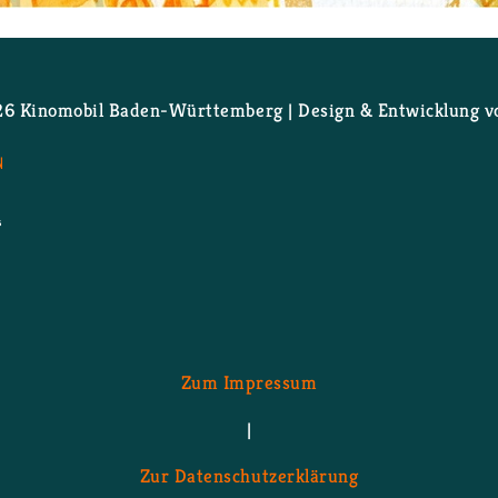
 Ki­no­mo­bil Ba­den-Würt­tem­berg | De­sign & Ent­wick­lung 
N
Zum Im­pres­sum
|
Zur Da­ten­schutz­er­klä­rung