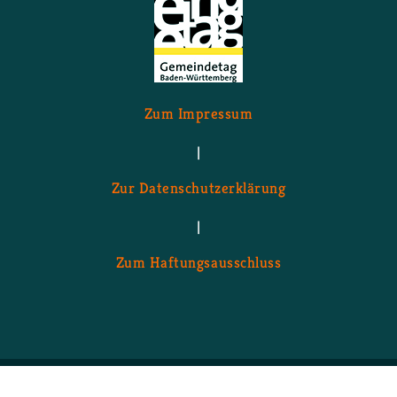
Zum Im­pres­sum
|
Zur Da­ten­schutz­er­klä­rung
|
Zum Haf­tungs­aus­schluss