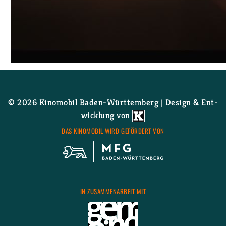
© 2026 Ki­no­mo­bil Ba­den-Würt­tem­berg | De­sign & Ent­
wick­lung von
DAS KI­NO­MO­BIL WIRD GE­FÖR­DERT VON
IN ZU­SAM­MEN­AR­BEIT MIT