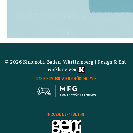
© 2026 Ki­no­mo­bil Ba­den-Würt­tem­berg | De­sign & Ent­
wick­lung von
DAS KI­NO­MO­BIL WIRD GE­FÖR­DERT VON
IN ZU­SAM­MEN­AR­BEIT MIT