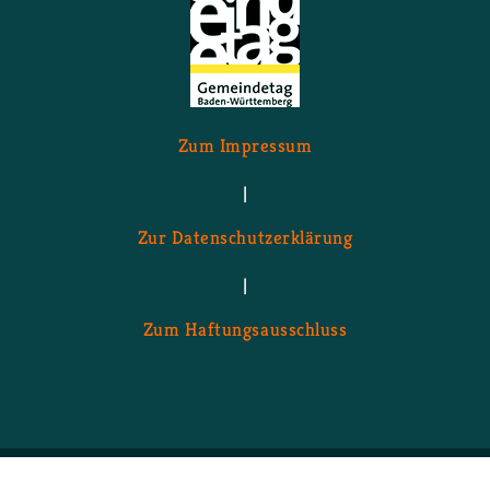
Zum Im­pres­sum
|
Zur Da­ten­schutz­er­klä­rung
|
Zum Haf­tungs­aus­schluss