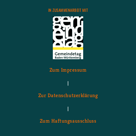
IN ZU­SAM­MEN­AR­BEIT MIT
Zum Im­pres­sum
|
Zur Da­ten­schutz­er­klä­rung
|
Zum Haf­tungs­aus­schluss