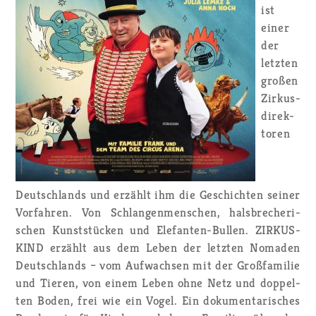
ist
einer
der
letz­ten
gro­ßen
Zir­kus­
di­rek­
to­ren
Deutsch­lands und er­zählt ihm die Ge­schich­ten sei­ner
Vor­fah­ren. Von Schlan­gen­men­schen, hals­bre­che­ri­
schen Kunst­stü­cken und Ele­fan­ten-Bul­len. ZIR­KUS­
KIND er­zählt aus dem Leben der letz­ten No­ma­den
Deutsch­lands – vom Auf­wach­sen mit der Groß­fa­mi­lie
und Tie­ren, von einem Leben ohne Netz und dop­pel­
ten Boden, frei wie ein Vogel. Ein do­ku­men­ta­ri­sches