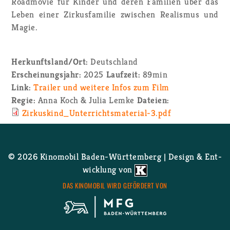
Road­mo­vie für Kin­der und deren Fa­mi­li­en über das
Leben einer Zir­kus­fa­mi­lie zwi­schen Rea­lis­mus und
Magie.
Her­kunfts­land/Ort:
Deutsch­land
Er­schei­nungs­jahr:
2025
Lauf­zeit:
89min
Link:
Trai­ler und wei­te­re Infos zum Film
Regie:
Anna Koch & Julia Lemke
Da­tei­en:
Zir­kus­kin­d_­Un­ter­richts­ma­te­ri­al-3.pdf
© 2026 Ki­no­mo­bil Ba­den-Würt­tem­berg | De­sign & Ent­
wick­lung von
DAS KI­NO­MO­BIL WIRD GE­FÖR­DERT VON