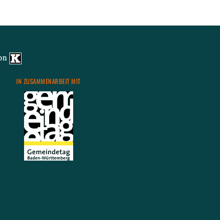
us
von
IN ZU­SAM­MEN­AR­BEIT MIT