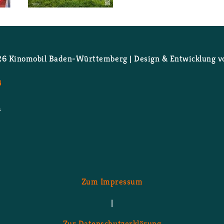
 Film 1: Meine Freun­din Con­ny-Aben­teu­er mit Kra­nich Kla
Wei­ter­le­sen
über Glenn­kill: Ein Schafs­kri­mi
 Ki­no­mo­bil Ba­den-Würt­tem­berg | De­sign & Ent­wick­lung 
N
Zum Im­pres­sum
|
Zur Da­ten­schutz­er­klä­rung