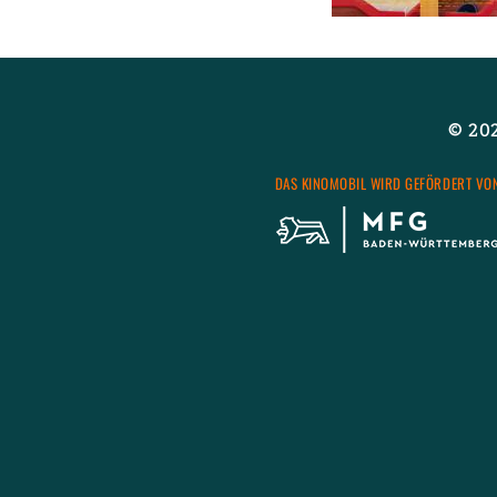
Wei­ter­le­sen
über
© 2026
DAS KI­NO­MO­BIL WIRD GE­FÖR­DERT VO