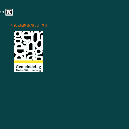
von
IN ZU­SAM­MEN­AR­BEIT MIT