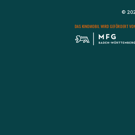
© 2026
DAS KI­NO­MO­BIL WIRD GE­FÖR­DERT VO