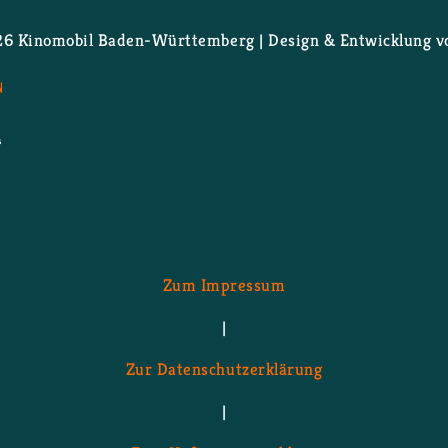
 Ki­no­mo­bil Ba­den-Würt­tem­berg | De­sign & Ent­wick­lung 
N
Zum Im­pres­sum
|
Zur Da­ten­schutz­er­klä­rung
|