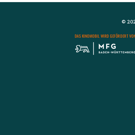
© 2026
DAS KI­NO­MO­BIL WIRD GE­FÖR­DERT VO