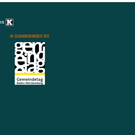
von
IN ZU­SAM­MEN­AR­BEIT MIT