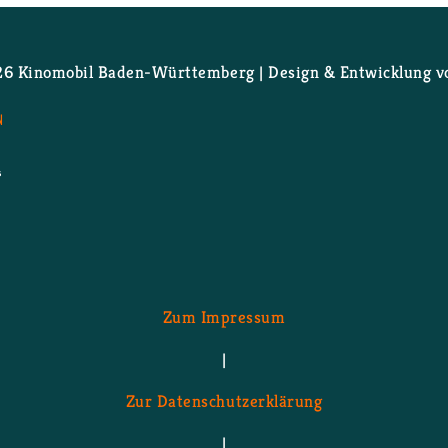
 Ki­no­mo­bil Ba­den-Würt­tem­berg | De­sign & Ent­wick­lung 
N
Zum Im­pres­sum
|
Zur Da­ten­schutz­er­klä­rung
|