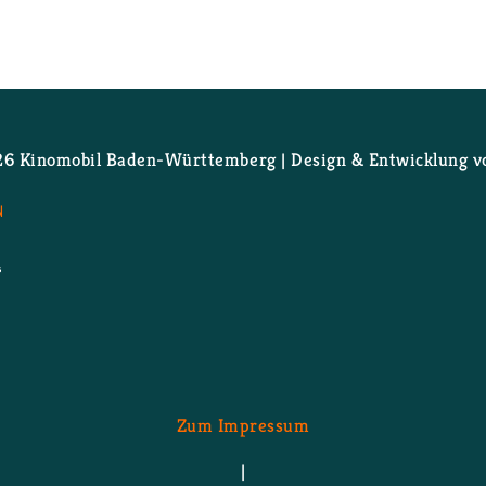
 Ki­no­mo­bil Ba­den-Würt­tem­berg | De­sign & Ent­wick­lung 
N
Zum Im­pres­sum
|