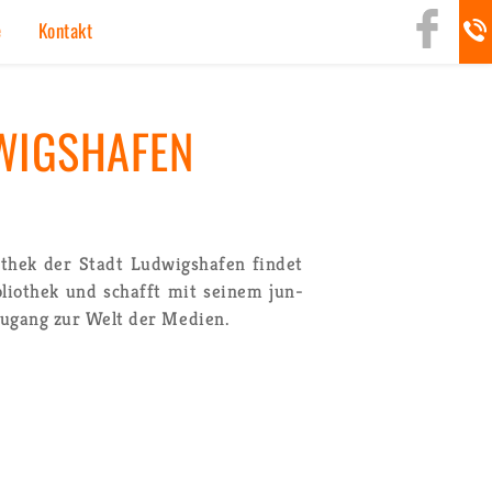
rg
e
Kon­takt
WIGS­HA­FEN
o­thek der Stadt Lud­wigs­ha­fen fin­det
­blio­thek und schafft mit sei­nem jun­
Zu­gang zur Welt der Me­di­en.