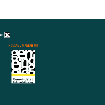
von
IN ZU­SAM­MEN­AR­BEIT MIT