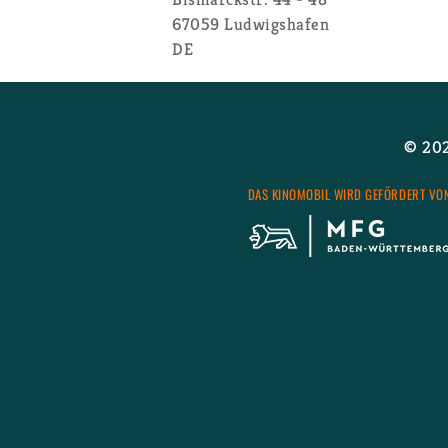
67059
Lud­wigs­ha­fen
DE
© 2026
DAS KI­NO­MO­BIL WIRD GE­FÖR­DERT VO