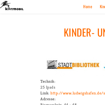
K
Home
Ki­n
KIN­DER- U
Tech­nik:
25 Ipads
Link:
http://​www.​lud​wigs​hafe​n.​de/​s
Adres­se:
Bis­marck­str. 44 - 48