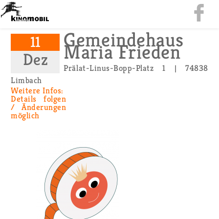
Ge­mein­de­haus
11
Maria Frie­den
Dez
Prä­lat-Li­nus-Bopp-Platz 1 | 74838
Lim­bach
Wei­te­re Infos:
De­tails fol­gen
/ Än­de­run­gen
mög­lich