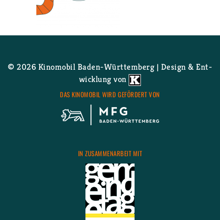
Wei­ter­le­sen
über - Film­pro­gramm folgt!
© 2026 Ki­no­mo­bil Ba­den-Würt­tem­berg | De­sign & Ent­
wick­lung von
DAS KI­NO­MO­BIL WIRD GE­FÖR­DERT VON
IN ZU­SAM­MEN­AR­BEIT MIT