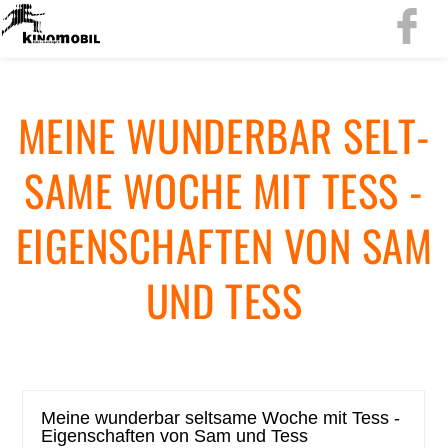
MEINE WUN­DER­BAR SELT­
SA­ME WOCHE MIT TESS -
EI­GEN­SCHAF­TEN VON SAM
UND TESS