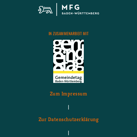
IN ZU­SAM­MEN­AR­BEIT MIT
Zum Im­pres­sum
|
Zur Da­ten­schutz­er­klä­rung
|