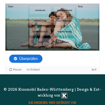
© 2026 Ki­no­mo­bil Ba­den-Würt­tem­berg | De­sign & Ent­
wick­lung von
DAS KI­NO­MO­BIL WIRD GE­FÖR­DERT VON