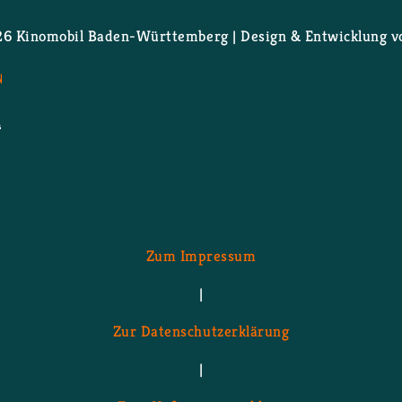
 Ki­no­mo­bil Ba­den-Würt­tem­berg | De­sign & Ent­wick­lung 
N
Zum Im­pres­sum
|
Zur Da­ten­schutz­er­klä­rung
|