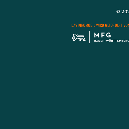
© 2026
DAS KI­NO­MO­BIL WIRD GE­FÖR­DERT VO