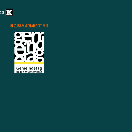
von
IN ZU­SAM­MEN­AR­BEIT MIT