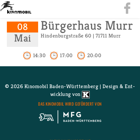
Bür­ger­haus Murr
08
Mai
Hin­den­burg­stra­ße 60 | 71711 Murr
14:30
17:00
20:00
© 2026 Ki­no­mo­bil Ba­den-Würt­tem­berg | De­sign & Ent­
wick­lung von
DAS KI­NO­MO­BIL WIRD GE­FÖR­DERT VON