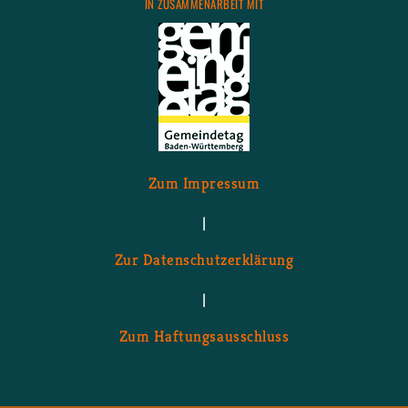
IN ZU­SAM­MEN­AR­BEIT MIT
Zum Im­pres­sum
|
Zur Da­ten­schutz­er­klä­rung
|
Zum Haf­tungs­aus­schluss