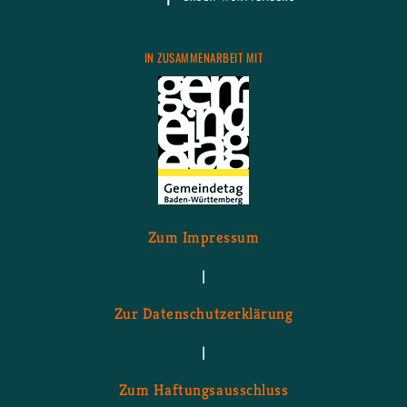
IN ZU­SAM­MEN­AR­BEIT MIT
Zum Im­pres­sum
|
Zur Da­ten­schutz­er­klä­rung
|
Zum Haf­tungs­aus­schluss