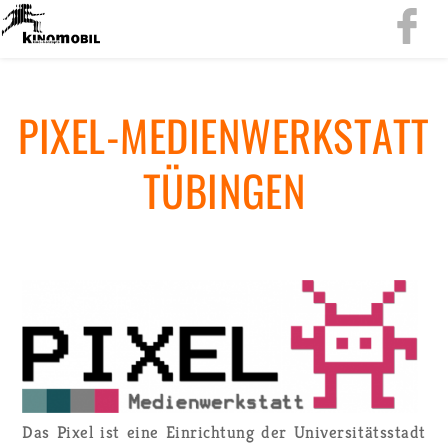
PI­XEL-ME­DI­EN­WERK­STATT
TÜ­BIN­GEN
Das Pixel ist eine Ein­rich­tung der Uni­ver­si­täts­stadt