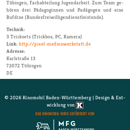
Tü­bin­gen, Fach­ab­tei­lung Ju­gend­ar­beit. Zum Team ge­
hö­ren drei Päd­ago­gin­nen und Padägo­gen und eine
Buf­di­ne (Bun­des­frei­wil­li­gen­dienst­leis­ten­de).
Tech­nik:
3 Trick­sets (Trick­box, PC, Ka­me­ra)
Link:
http://​pixel-​med​ienw​erks​tatt.​de
Adres­se:
Karl­stra­ße 13
72072
Tü­bin­gen
DE
© 2026 Ki­no­mo­bil Ba­den-Würt­tem­berg | De­sign & Ent­
wick­lung von
DAS KI­NO­MO­BIL WIRD GE­FÖR­DERT VON