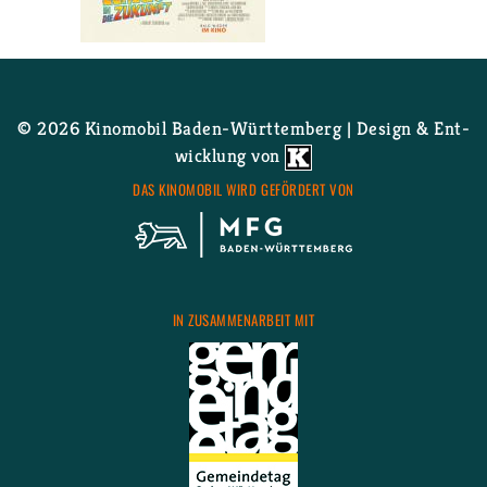
Wei­ter­le­sen
über Zu­rück in die Zu­kunft
OPEN AIR
© 2026 Ki­no­mo­bil Ba­den-Würt­tem­berg | De­sign & Ent­
wick­lung von
DAS KI­NO­MO­BIL WIRD GE­FÖR­DERT VON
IN ZU­SAM­MEN­AR­BEIT MIT