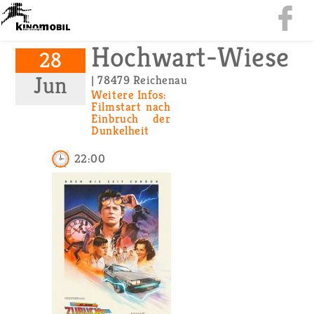
Hoch­wart-Wie­se
28
Jun
| 78479 Rei­chen­au
Wei­te­re Infos:
Film­start nach
Ein­bruch der
Dun­kel­heit
22:00