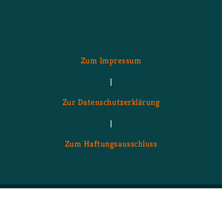
Zum Im­pres­sum
|
Zur Da­ten­schutz­er­klä­rung
|
Zum Haf­tungs­aus­schluss