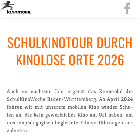
SCHUL­KI­NO­TOUR DURCH
KI­NO­LO­SE ORTE 2026
Auch im nächs­ten Jahr er­gänzt das Ki­no­mo­bil die
Schul­Ki­no­Wo­che Ba­den-Würt­tem­berg. Ab
April 2024
fah­ren wir mit un­se­rem mo­bi­len Kino wie­der Schu­
len an, die kein ge­werb­li­ches Kino am Ort haben, um
me­di­en­päd­ago­gisch be­glei­te­te Film­vor­füh­run­gen an­
zu­bie­ten.