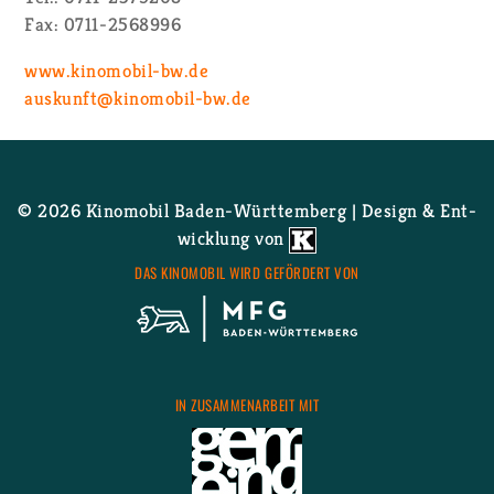
Fax: 0711-2568996
www.​kinomobil-​bw.​de
aus­kunft@​kinomobil-​bw.​de
© 2026 Ki­no­mo­bil Ba­den-Würt­tem­berg | De­sign & Ent­
wick­lung von
DAS KI­NO­MO­BIL WIRD GE­FÖR­DERT VON
IN ZU­SAM­MEN­AR­BEIT MIT