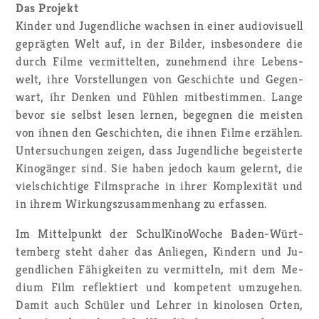
Das Pro­jekt
Kin­der und Ju­gend­li­che wach­sen in einer au­dio­vi­su­ell
ge­präg­ten Welt auf, in der Bil­der, ins­be­son­de­re die
durch Filme ver­mit­tel­ten, zu­neh­mend ihre Le­bens­
welt, ihre Vor­stel­lun­gen von Ge­schich­te und Ge­gen­
wart, ihr Den­ken und Füh­len mit­be­stim­men. Lange
bevor sie selbst lesen ler­nen, be­geg­nen die meis­ten
von ihnen den Ge­schich­ten, die ihnen Filme er­zäh­len.
Un­ter­su­chun­gen zei­gen, dass Ju­gend­li­che be­geis­ter­te
Ki­no­gän­ger sind. Sie haben je­doch kaum ge­lernt, die
viel­schich­ti­ge Film­spra­che in ihrer Kom­ple­xi­tät und
in ihrem Wir­kungs­zu­sam­men­hang zu er­fas­sen.
Im Mit­tel­punkt der Schul­Ki­no­Wo­che Ba­den-Würt­
tem­berg steht daher das An­lie­gen, Kin­dern und Ju­
gend­li­chen Fä­hig­kei­ten zu ver­mit­teln, mit dem Me­
di­um Film re­flek­tiert und kom­pe­tent um­zu­ge­hen.
Damit auch Schü­ler und Leh­rer in ki­no­lo­sen Orten,