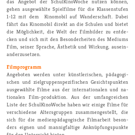
das An­ge­bot der Schul­Ki­no­Wo­che nut­zen kön­nen,
gehen aus­ge­wähl­te Spiel­fil­me für die Klas­sen­stu­fen
1-12 mit dem Ki­no­mo­bil auf Wan­der­schaft. Dabei
fährt das Ki­no­mo­bil di­rekt an die Schu­len und bie­tet
die Mög­lich­keit, die Welt der Film­bil­der zu ent­de­
cken und sich mit den Be­son­der­hei­ten des Me­di­ums
Film, sei­ner Spra­che, Äs­the­tik und Wir­kung, aus­ein­
an­der­zu­set­zen.
Film­pro­gramm
An­ge­bo­ten wer­den unter künst­le­ri­schen, päd­ago­gi­
schen und ziel­grup­pen­spe­zi­fi­schen Ge­sichts­punk­ten
aus­ge­wähl­te Filme aus der in­ter­na­tio­na­len und na­
tio­na­len Film-pro­duk­ti­on. Aus der um­fang­rei­chen
Liste der Schul­Ki­no­Wo­che haben wir ei­ni­ge Filme für
ver­schie­de­ne Al­ters­grup­pen zu­sam­men­ge­stellt, die
sich für die me­di­en­päd­ago­gi­sche Film­ar­beit be­son­
ders eig­nen und man­nig­fal­ti­ge An­knüp­fungs­punk­te
für den Un­ter­richt bie­ten.