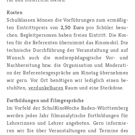
Kos­ten
Schul­klas­sen kön­nen die Vor­füh­run­gen zum er­mä­ßig­
ten Ein­tritts­preis von
2,50 Euro
pro Schü­ler be­su­
chen. Be­gleit­per­so­nen haben frei­en Ein­tritt. Die Kos­
ten für die Re­fe­ren­ten über­nimmt das Ki­no­mo­bil. Die
tech­ni­sche Durch­füh­rung der Ver­an­stal­tung und auf
Wunsch auch die me­di­en­päd­ago­gi­sche Vor- und
Nach­be­rei­tung bzw. die Or­ga­ni­sa­ti­on und Mo­dera­ti­
on der Re­fe­ren­ten­ge­sprä­che am Ki­no­tag über­neh­men
wir gern. Vor Ort be­nö­ti­gen wir le­dig­lich einen be­
stuhl­ten,
ver­dun­kel­ba­ren
Raum und eine Steck­do­se.
Fort­bil­dun­gen und Film­ge­sprä­che
Im Vor­feld der Schul­Ki­no­Wo­che Ba­den-Würt­tem­berg
wer­den jedes Jahr film­ana­ly­ti­sche Fort­bil­dun­gen für
Leh­re­rin­nen und Leh­rer an­ge­bo­ten. Gern in­for­mie­
ren wir Sie über Ver­an­stal­tun­gen und Ter­mi­ne des