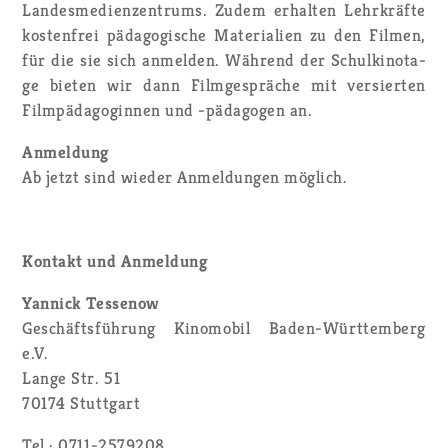
Lan­des­me­di­en­zen­trums. Zudem er­hal­ten Lehr­kräf­te
kos­ten­frei päd­ago­gi­sche Ma­te­ria­li­en zu den Fil­men,
für die sie sich an­mel­den. Wäh­rend der Schul­ki­no­ta­
ge bie­ten wir dann Film­ge­sprä­che mit ver­sier­ten
Film­päd­ago­gin­nen und -päd­ago­gen an.
An­mel­dung
Ab jetzt sind wie­der An­mel­dun­gen mög­lich.
Kon­takt und An­mel­dung
Yan­nick Tes­se­now
Ge­schäfts­füh­rung Ki­no­mo­bil Ba­den-Würt­tem­berg
e.V.
Lange Str. 51
70174 Stutt­gart
Tel.: 0711-2579208