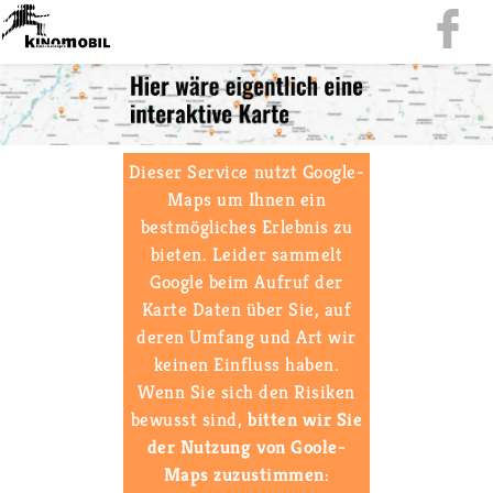
Dieser Service nutzt Google-
Maps um Ihnen ein
bestmögliches Erlebnis zu
bieten. Leider sammelt
Google beim Aufruf der
Karte Daten über Sie, auf
deren Umfang und Art wir
keinen Einfluss haben.
Wenn Sie sich den Risiken
bewusst sind,
bitten wir Sie
der Nutzung von Goole-
Maps zuzustimmen
: