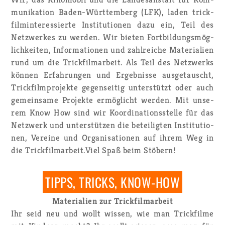
mu­ni­ka­ti­on Ba­den-Würt­tem­berg (LFK), laden trick­
filmin­ter­es­sier­te In­sti­tu­tio­nen dazu ein, Teil des
Netz­wer­kes zu wer­den. Wir bie­ten Fort­bil­dungs­mög­
lich­kei­ten, In­for­ma­tio­nen und zahl­rei­che Ma­te­ria­li­en
rund um die Trick­film­ar­beit. Als Teil des Netz­werks
kön­nen Er­fah­run­gen und Er­geb­nis­se aus­ge­tauscht,
Trick­film­pro­jek­te ge­gen­sei­tig un­ter­stützt oder auch
ge­mein­sa­me Pro­jek­te er­mög­licht wer­den. Mit un­se­
rem Know How sind wir Ko­or­di­na­ti­ons­stel­le für das
Netz­werk und un­ter­stüt­zen die be­tei­lig­ten In­sti­tu­tio­
nen, Ver­ei­ne und Or­ga­ni­sa­tio­nen auf ihrem Weg in
die Trick­film­ar­beit.Viel Spaß beim Stö­bern!
TIPPS, TRICKS, KNOW-HOW
Ma­te­ria­li­en zur Trick­film­ar­beit
Ihr seid neu und wollt wis­sen, wie man Trick­fil­me