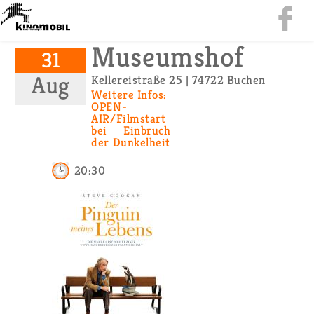
Mu­se­ums­hof
31
Aug
Kel­le­rei­stra­ße 25 | 74722 Bu­chen
Wei­te­re Infos:
OPEN-
AIR/Film­start
bei Ein­bruch
der Dun­kel­heit
20:30