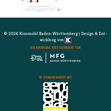
Wei­ter­le­sen
über Der Pin­gu­in mei­nes
Le­bens
© 2026 Ki­no­mo­bil Ba­den-Würt­tem­berg | De­sign & Ent­
wick­lung von
DAS KI­NO­MO­BIL WIRD GE­FÖR­DERT VON
IN ZU­SAM­MEN­AR­BEIT MIT