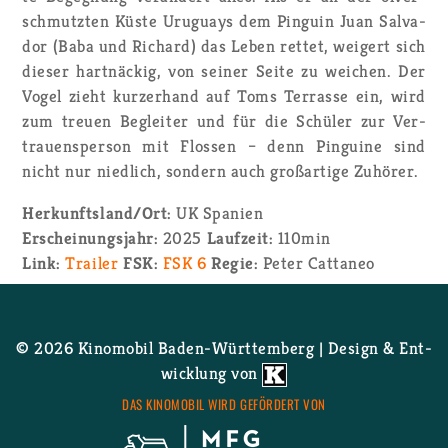
schmutz­ten Küste Uru­gu­ays dem Pin­gu­in Juan Sal­va­
dor (Baba und Ri­chard) das Leben ret­tet, wei­gert sich
die­ser hart­nä­ckig, von sei­ner Seite zu wei­chen. Der
Vogel zieht kur­zer­hand auf Toms Ter­ras­se ein, wird
zum treu­en Be­glei­ter und für die Schü­ler zur Ver­
trau­ens­per­son mit Flos­sen – denn Pin­gui­ne sind
nicht nur nied­lich, son­dern auch groß­ar­ti­ge Zu­hö­rer.
Her­kunfts­land/Ort:
UK Spa­ni­en
Er­schei­nungs­jahr:
2025
Lauf­zeit:
110­min
Link:
Trai­ler
FSK:
FSK 6
Regie:
Peter Cat­ta­neo
© 2026 Ki­no­mo­bil Ba­den-Würt­tem­berg | De­sign & Ent­
wick­lung von
DAS KI­NO­MO­BIL WIRD GE­FÖR­DERT VON