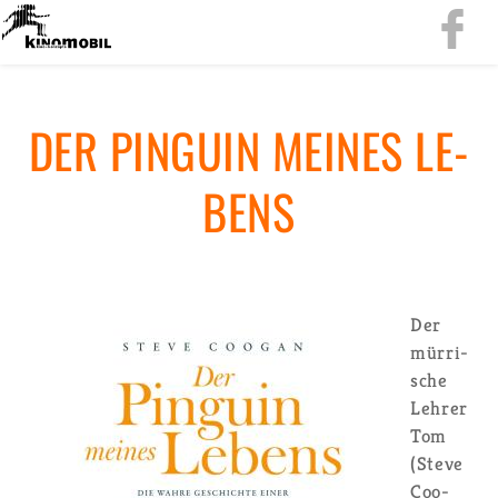
DER PIN­GU­IN MEI­NES LE­
BENS
Der
mür­ri­
sche
Leh­rer
Tom
(Steve
Coo­