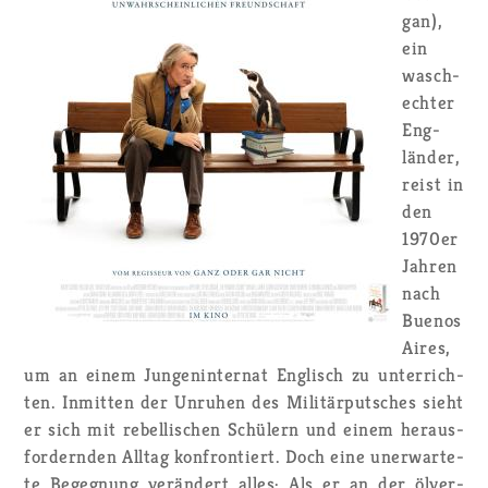
gan),
ein
wasch­
ech­ter
Eng­
län­der,
reist in
den
1970er
Jah­ren
nach
Bue­nos
Aires,
um an einem Jun­gen­in­ter­nat Eng­lisch zu un­ter­rich­
ten. In­mit­ten der Un­ru­hen des Mi­li­tär­put­sches sieht
er sich mit re­bel­li­schen Schü­lern und einem her­aus­
for­dern­den All­tag kon­fron­tiert. Doch eine un­er­war­te­
te Be­geg­nung ver­än­dert alles: Als er an der öl­ver­