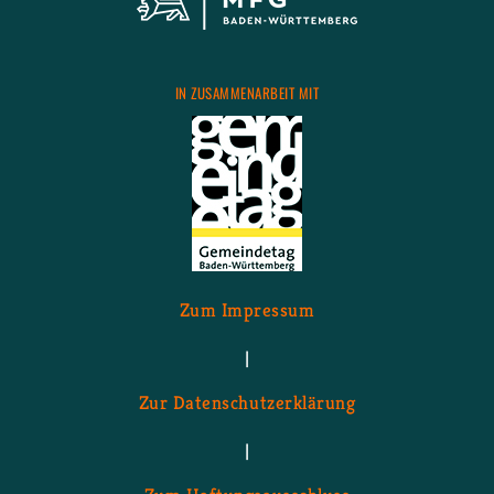
IN ZU­SAM­MEN­AR­BEIT MIT
Zum Im­pres­sum
|
Zur Da­ten­schutz­er­klä­rung
|