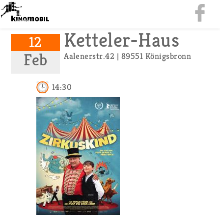
Ket­te­ler-Haus
12
Feb
Aa­len­er­str.42 | 89551 Kö­nigs­bronn
14:30