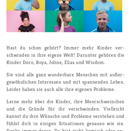
Hast du schon ge­hört? Immer mehr Kin­der ver­
schwin­den in ihre ei­ge­ne Welt! Dar­un­ter ge­hö­ren die
Kin­der Doro, Roya, Jo­li­ne, Elias und Wis­dom.
Sie sind alle ganz wun­der­ba­re Men­schen mit au­ßer­
ge­wöhn­li­chen In­ter­es­sen und mit span­nen­den Leben.
Lei­der haben sie auch alle ihre ei­ge­nen Pro­ble­me.
Lerne mehr über die Kin­der, ihre Meer­schwein­chen
und die Grün­de für ihr ver­schwin­den. Viel­leicht
kannst du ihre Wün­sche und Pro­ble­me ver­ste­hen und
fühlst dich in ei­ni­gen Si­tua­tio­nen ge­nau­so wie sie.
Denke immer daran: Du bist nicht ko­misch oder an­