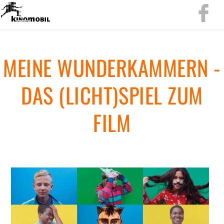
MEINE WUN­DER­KAM­MERN -
DAS (LICHT)SPIEL ZUM
FILM