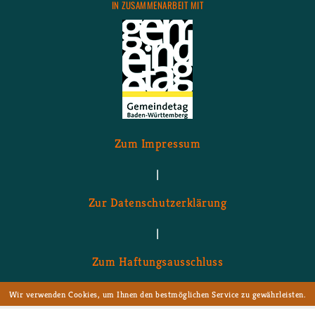
IN ZU­SAM­MEN­AR­BEIT MIT
Zum Im­pres­sum
|
Zur Da­ten­schutz­er­klä­rung
|
Zum Haf­tungs­aus­schluss
Wir verwenden Cookies, um Ihnen den bestmöglichen Service zu gewährleisten.
Wenn Sie auf der Seite weitersurfen stimmen Sie der Cookie-Nutzung zu.
Ich