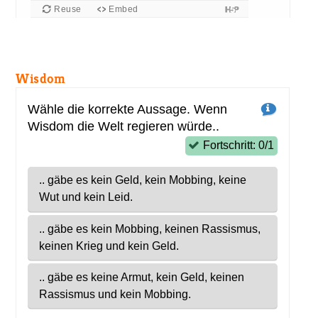
Reuse
Embed
Wis­dom