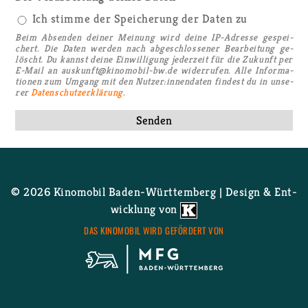
Ich stimme der Speicherung der Daten zu
Beim Ab­sen­den dei­ner Mei­nung wird deine IP-Adres­se ge­spei­
chert. Die Daten wer­den nach ab­ge­schlos­se­ner Be­ar­bei­tung ge­
löscht. Du kannst deine Ein­wil­li­gung je­der­zeit für die Zu­kunft per
E-Mail an aus­kunft@​kinomobil-​bw.​de wi­der­ru­fen. Alle In­for­ma­
tio­nen zum Um­gang mit den Nut­zer:in­nen­da­ten fin­dest du in un­se­
rer
Da­ten­schutz­er­klä­rung
.
© 2026 Ki­no­mo­bil Ba­den-Würt­tem­berg | De­sign & Ent­
wick­lung von
DAS KI­NO­MO­BIL WIRD GE­FÖR­DERT VON