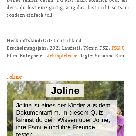
ders, du bist ein­zig­ar­tig, zeig das, bist nicht selt­sam
son­dern ein­fach toll!
Her­kunfts­land/Ort:
Deutsch­land
Er­schei­nungs­jahr:
2021
Lauf­zeit:
79min
FSK:
FSK 0
Film-Ka­te­go­rie:
Licht­spiel­ecke
Regie:
Su­san­ne Kim
Jo­li­ne